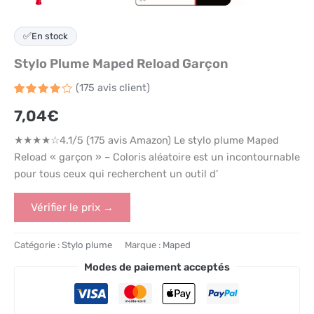
✅
En stock
Stylo Plume Maped Reload Garçon
(
175
avis client)
Noté
175
7,04
€
4.1
sur 5
basé
★★★★☆4.1/5 (175 avis Amazon) Le stylo plume Maped
sur
notations
Reload « garçon » – Coloris aléatoire est un incontournable
client
pour tous ceux qui recherchent un outil d’
Vérifier le prix →
Catégorie :
Stylo plume
Marque :
Maped
Modes de paiement acceptés