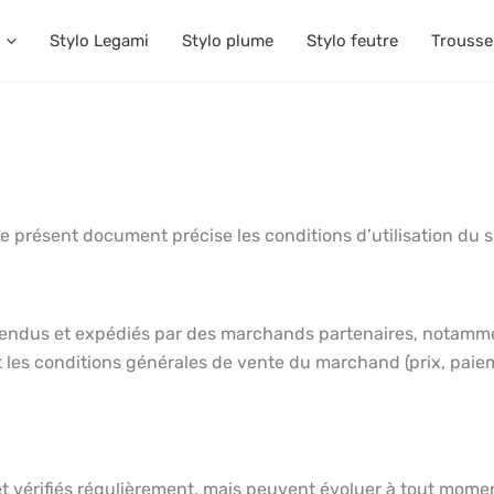
Stylo Legami
Stylo plume
Stylo feutre
Trousse
présent document précise les conditions d’utilisation du sit
t vendus et expédiés par des marchands partenaires, notam
 les conditions générales de vente du marchand (prix, paieme
fs et vérifiés régulièrement, mais peuvent évoluer à tout mome