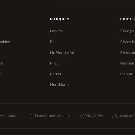
MARQUES
GUIDE
Legami
Stylo pe
çables
Bic
Stylos 
Mr. Wonderful
Stylos e
me
Pilot
Nos mar
r
Parker
Plan du 
Montblanc
 vers Amazon
Produits authentiques
Prix vérifiés
+1 600 avi