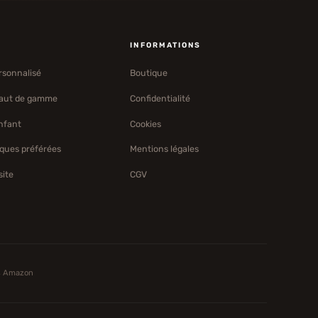
S
INFORMATIONS
rsonnalisé
Boutique
haut de gamme
Confidentialité
nfant
Cookies
ques préférées
Mentions légales
site
CGV
s Amazon