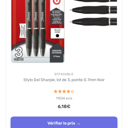
EFFACABLE
Stylo Gel Sharpie, lot de 3, pointe 0.7mm Noir
Note
11534
avis
4.5
sur 5
6,18
€
Vérifier le prix →