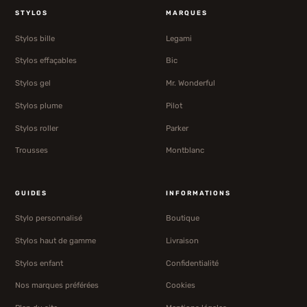
STYLOS
MARQUES
Stylos bille
Legami
Stylos effaçables
Bic
Stylos gel
Mr. Wonderful
Stylos plume
Pilot
Stylos roller
Parker
Trousses
Montblanc
GUIDES
INFORMATIONS
Stylo personnalisé
Boutique
Stylos haut de gamme
Livraison
Stylos enfant
Confidentialité
Nos marques préférées
Cookies