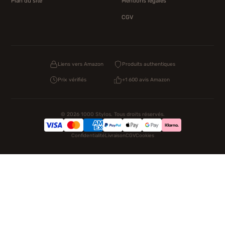
Plan du site
Mentions légales
CGV
Liens vers Amazon
Produits authentiques
Prix vérifiés
+1 600 avis Amazon
© 2026 1000 Stylos. Tous droits réservés.
Confidentialité
Livraison
CGV
Cookies
NOS UNIVERS PARTENAIRES
Pat Patrouille
PAW Patrol Shop
Lilo et Stitch
Zootopie
Novelmore
Figurine One Piece
Hot Wheels
Lego
KPop Demon Hunters
Idées cadeaux enfants
Autocadeau.fr
Acheter Chaussons
Buy Slippers
Valise
Montre
Achat France
ShoppingNet
AirTag Apple