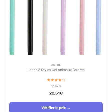
AUTRE
Lot de 6 Stylos Gel Animaux Colorés
Note
13
avis
3.9
sur 5
22,51
€
Vérifier le prix →