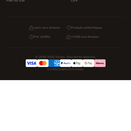
Plan du site
CGV
Liens vers Amazon
Produits authentiques
Prix vérifiés
+1 600 avis Amazon
© 2026 1000 Stylos. Tous droits réservés.
Confidentialité
CGV
Cookies
NOS UNIVERS PARTENAIRES
Pat Patrouille
PAW Patrol Shop
Lilo et Stitch
Zootopie
Novelmore
Figurine One Piece
Hot Wheels
Lego
KPop Demon Hunters
Idées cadeaux enfants
Autocadeau.fr
Acheter Chaussons
Buy Slippers
Valise
Montre
Achat France
ShoppingNet
AirTag Apple
Cartouches Imprimante
Piles & Batteries
Finance Auto Maison
FIFA FC 26
IndexAI
SEO Hotline
Brainstorm Books
Faits Divers
Up Life
100g