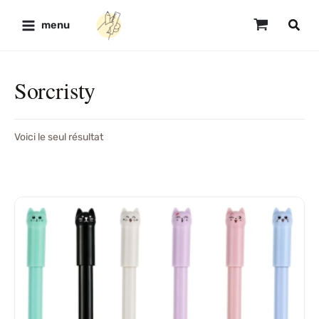
Aller
au
menu
contenu
Sorcristy
Voici le seul résultat