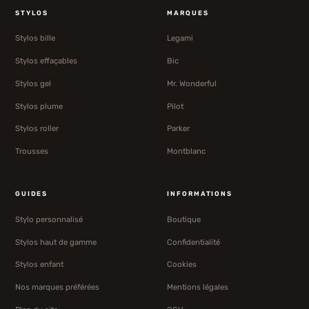
STYLOS
MARQUES
Stylos bille
Legami
Stylos effaçables
Bic
Stylos gel
Mr. Wonderful
Stylos plume
Pilot
Stylos roller
Parker
Trousses
Montblanc
GUIDES
INFORMATIONS
Stylo personnalisé
Boutique
Stylos haut de gamme
Confidentialité
Stylos enfant
Cookies
Nos marques préférées
Mentions légales