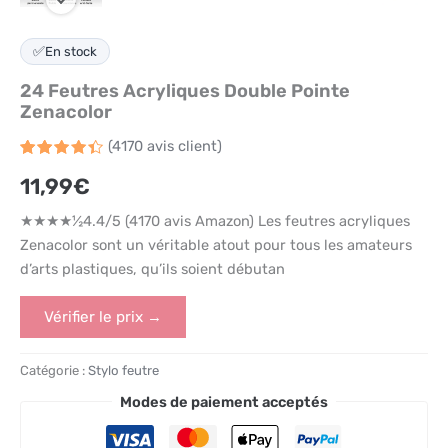
✅
En stock
24 Feutres Acryliques Double Pointe
Zenacolor
(
4170
avis client)
Noté
4170
4.4
11,99
€
sur 5
basé
sur
★★★★½4.4/5 (4170 avis Amazon) Les feutres acryliques
notations
client
Zenacolor sont un véritable atout pour tous les amateurs
d’arts plastiques, qu’ils soient débutan
Vérifier le prix →
Catégorie :
Stylo feutre
Modes de paiement acceptés