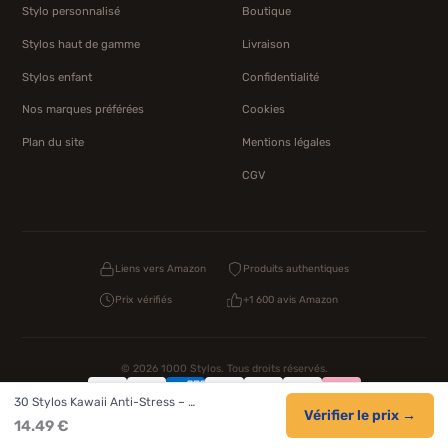
Stylo personnalisé
Boutique
Stylos haut de gamme
Livraison
Stylos enfant
Confidentialité
Nos marques préférées
Cookies
Plan du site
Mentions légales
CGV
Liens vers Amazon
Produits authentiques
Prix vérifiés
+1 600 avis Amazon
© 2026 1000 Stylos. Tous droits réservés.
30 Stylos Kawaii Anti-Stress – …
Confidentialité
Livraison
CGV
Cookies
Vérifier le prix →
14.49 €