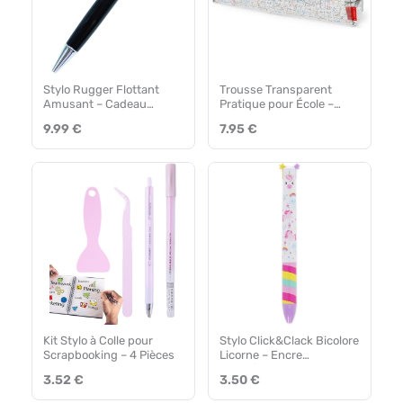
Stylo Rugger Flottant
Trousse Transparent
Amusant – Cadeau
Pratique pour École –
Unique
Blanc
9.99 €
7.95 €
Kit Stylo à Colle pour
Stylo Click&Clack Bicolore
Scrapbooking – 4 Pièces
Licorne – Encre
Violet/Rose
3.52 €
3.50 €