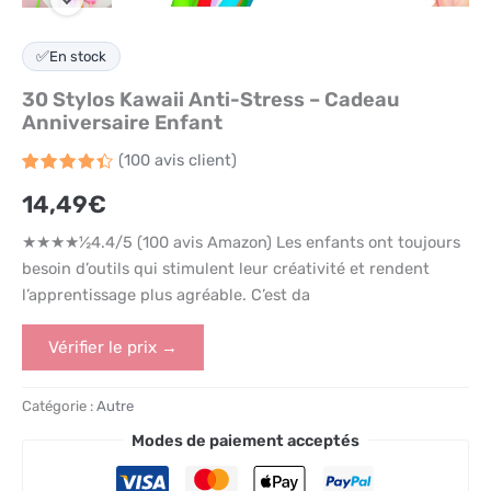
✅
En stock
30 Stylos Kawaii Anti-Stress – Cadeau
Anniversaire Enfant
(
100
avis client)
Noté
100
4.4
14,49
€
sur 5
basé
sur
★★★★½4.4/5 (100 avis Amazon) Les enfants ont toujours
notations
client
besoin d’outils qui stimulent leur créativité et rendent
l’apprentissage plus agréable. C’est da
Vérifier le prix →
Catégorie :
Autre
Modes de paiement acceptés