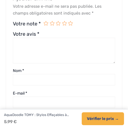
Votre adresse e-mail ne sera pas publiée.
Les
champs obligatoires sont indiqués avec
*
Votre note
*
Votre avis
*
Nom
*
E-mail
*
AquaDoodle TOMY : Stylos Effaçables à…
Enregistrer mon nom, mon e-mail et mon site dans le
Vérifier le prix →
5.99 €
navigateur pour mon prochain commentaire.