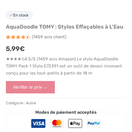
✅
En stock
AquaDoodle TOMY : Stylos Effaçables à L’Eau
(
1459
avis client)
Noté
1459
4.5
5,99
€
sur 5
basé
sur
★★★★½4.5/5 (1459 avis Amazon) Le stylo AquaDoodle
notations
client
TOMY Pack 1 Stylo E72391 est un outil de dessin innovant
conçu pour les tout-petits à partir de 18 m
Vérifier le prix →
Catégorie :
Autre
Modes de paiement acceptés