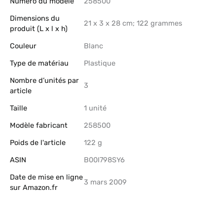
Numéro du modèle
‎258500
Dimensions du
‎21 x 3 x 28 cm; 122 grammes
produit (L x l x h)
Couleur
‎Blanc
Type de matériau
‎Plastique
Nombre d’unités par
‎3
article
Taille
‎1 unité
Modèle fabricant
‎258500
Poids de l'article
‎122 g
ASIN
B00I798SY6
Date de mise en ligne
3 mars 2009
sur Amazon.fr