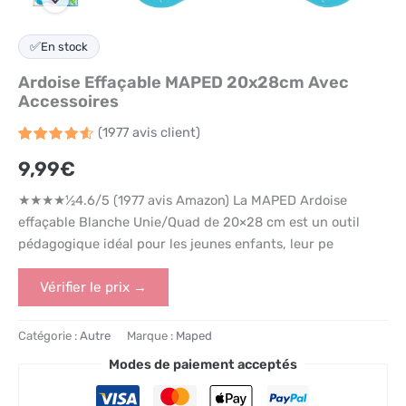
✅
En stock
Ardoise Effaçable MAPED 20x28cm Avec
Accessoires
(
1977
avis client)
Noté
1977
4.6
9,99
€
sur 5
basé
sur
★★★★½4.6/5 (1977 avis Amazon) La MAPED Ardoise
notations
client
effaçable Blanche Unie/Quad de 20×28 cm est un outil
pédagogique idéal pour les jeunes enfants, leur pe
Vérifier le prix →
Catégorie :
Autre
Marque :
Maped
Modes de paiement acceptés