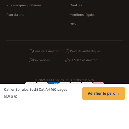
Nos marques préférées
Cookies
Plan du site
Mentions légales
CGV
Liens vers Amazon
Produits authentiques
Prix vérifiés
+1 600 avis Amazon
© 2026 1000 Stylos. Tous droits réservés.
Cahier Spirales Sushi Cat A4 160 pages
Confidentialité
Livraison
CGV
Cookies
Vérifier le prix →
8.95 €
NOS UNIVERS PARTENAIRES
Pat Patrouille
PAW Patrol Shop
Lilo et Stitch
Zootopie
Novelmore
Figurine One Piece
Hot Wheels
Lego
KPop Demon Hunters