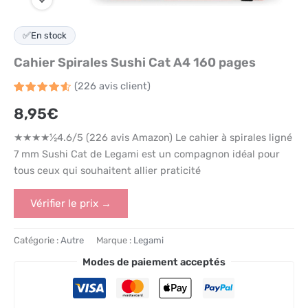
✅
En stock
Cahier Spirales Sushi Cat A4 160 pages
(
226
avis client)
Noté
226
4.6
8,95
€
sur 5
basé
sur
★★★★½4.6/5 (226 avis Amazon) Le cahier à spirales ligné
notations
client
7 mm Sushi Cat de Legami est un compagnon idéal pour
tous ceux qui souhaitent allier praticité
Vérifier le prix →
Catégorie :
Autre
Marque :
Legami
Modes de paiement acceptés