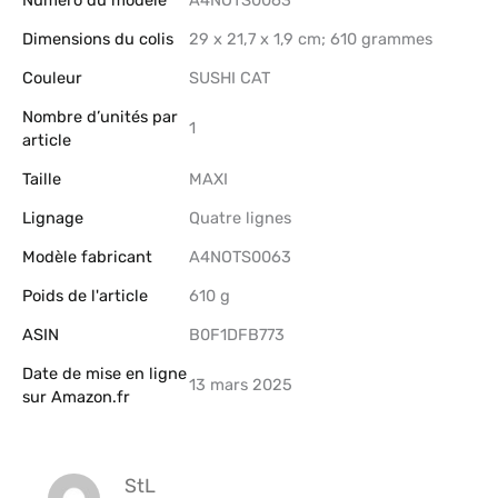
Numéro du modèle
‎A4NOTS0063
Dimensions du colis
‎29 x 21,7 x 1,9 cm; 610 grammes
Couleur
‎SUSHI CAT
Nombre d’unités par
‎1
article
Taille
‎MAXI
Lignage
‎Quatre lignes
Modèle fabricant
‎A4NOTS0063
Poids de l'article
‎610 g
ASIN
B0F1DFB773
Date de mise en ligne
13 mars 2025
sur Amazon.fr
StL