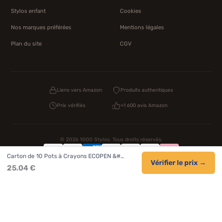
Stylos enfant
Cookies
Nos marques préférées
Mentions légales
Plan du site
CGV
Liens vers Amazon
Produits authentiques
Prix vérifiés
+1 600 avis Amazon
© 2026 1000 Stylos. Tous droits réservés.
Carton de 10 Pots à Crayons ECOPEN &#…
Confidentialité
CGV
Cookies
Vérifier le prix →
25.04 €
NOS UNIVERS PARTENAIRES
Pat Patrouille
PAW Patrol Shop
Lilo et Stitch
Zootopie
Novelmore
Figurine One Piece
Hot Wheels
Lego
KPop Demon Hunters