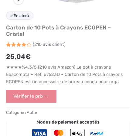
✅
En stock
Carton de 10 Pots à Crayons ECOPEN –
Cristal
(
210
avis client)
Noté
210
25,04
€
4.3
sur
5 basé
sur
★★★★½4.3/5 (210 avis Amazon) Le pot à crayons
notations
client
Exacompta – Réf. 67623D – Carton de 10 Pots à crayons
ECOPEN est un accessoire de bureau conçu pour orga
Vérifier le prix →
Catégorie :
Autre
Modes de paiement acceptés