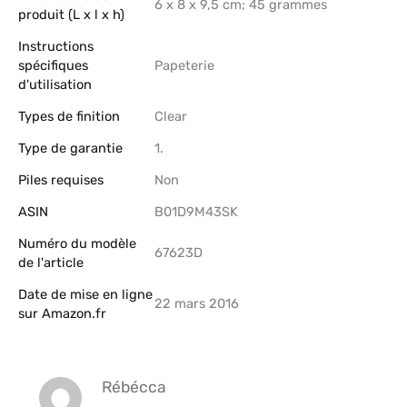
‎6 x 8 x 9,5 cm; 45 grammes
produit (L x l x h)
Instructions
spécifiques
‎Papeterie
d'utilisation
Types de finition
‎Clear
Type de garantie
‎1.
Piles requises
‎Non
ASIN
B01D9M43SK
Numéro du modèle
67623D
de l'article
Date de mise en ligne
22 mars 2016
sur Amazon.fr
Rébécca