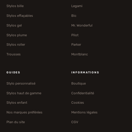
Stylos bille
Legami
Stylos effaçables
Bic
Stylos gel
Mr. Wonderful
Stylos plume
Pilot
Stylos roller
Parker
Trousses
Montblanc
GUIDES
INFORMATIONS
Stylo personnalisé
Boutique
Stylos haut de gamme
Confidentialité
Stylos enfant
Cookies
Nos marques préférées
Mentions légales
Plan du site
CGV