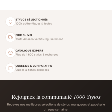
STYLOS SÉLECTIONNÉS
100% authentiques & testés
PRIX SUIVIS
Tarifs Amazon vérifiés régulièrement
CATALOGUE EXPERT
Plus de 1 800 stylos & recharges
CONSEILS & COMPARATIFS
Guides & fiches détaillées
Rejoignez la communauté
1000 Stylos
Recevez nos meilleures sélections de stylos, marqueurs et papeterie
chaque semaine.