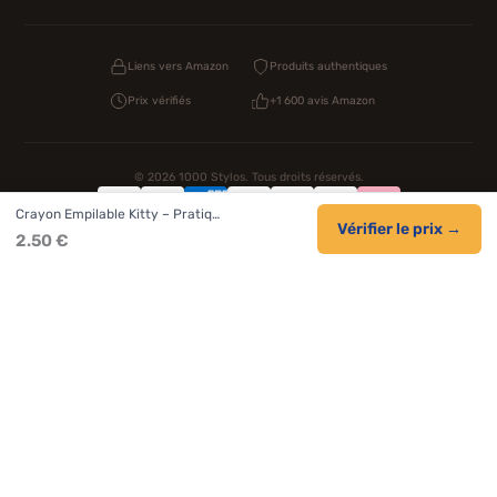
Liens vers Amazon
Produits authentiques
Prix vérifiés
+1 600 avis Amazon
© 2026 1000 Stylos. Tous droits réservés.
Crayon Empilable Kitty – Pratiq…
Confidentialité
CGV
Cookies
Vérifier le prix →
2.50 €
NOS UNIVERS PARTENAIRES
Pat Patrouille
PAW Patrol Shop
Lilo et Stitch
Zootopie
Novelmore
Figurine One Piece
Hot Wheels
Lego
KPop Demon Hunters
Idées cadeaux enfants
Autocadeau.fr
Acheter Chaussons
Buy Slippers
Valise
Montre
Achat France
ShoppingNet
AirTag Apple
Cartouches Imprimante
Piles & Batteries
Finance Auto Maison
FIFA FC 26
IndexAI
SEO Hotline
Brainstorm Books
Faits Divers
Up Life
100g
Tout sur Dieu
Sacha Ramsey
Century Old Cards
Black Dawn