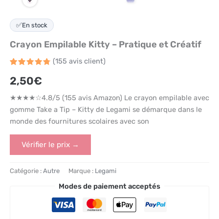
✅
En stock
Crayon Empilable Kitty – Pratique et Créatif
(
155
avis client)
Noté
155
4.8
2,50
€
sur 5
basé
sur
★★★★☆4.8/5 (155 avis Amazon) Le crayon empilable avec
notations
client
gomme Take a Tip – Kitty de Legami se démarque dans le
monde des fournitures scolaires avec son
Vérifier le prix →
Catégorie :
Autre
Marque :
Legami
Modes de paiement acceptés