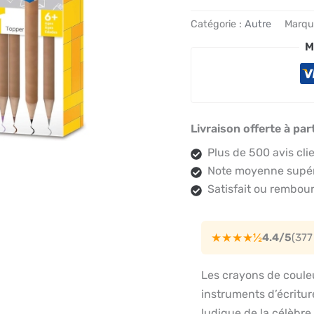
Catégorie :
Autre
Marqu
M
Livraison offerte à par
Plus de 500 avis cli
Note moyenne supéri
Satisfait ou rembour
★★★★½
4.4/5
(377
Les crayons de coule
instruments d’écriture
ludique de la célèbre