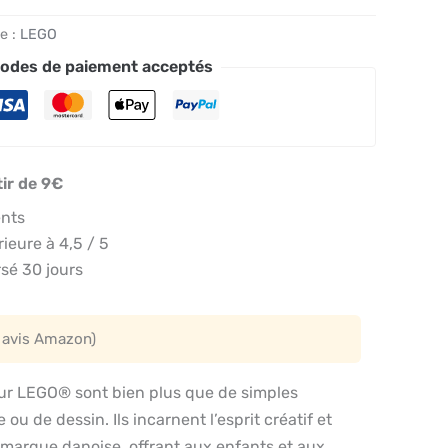
e :
LEGO
odes de paiement acceptés
tir de 9€
ents
eure à 4,5 / 5
sé 30 jours
 avis Amazon)
ur LEGO® sont bien plus que de simples
 ou de dessin. Ils incarnent l’esprit créatif et
 marque danoise, offrant aux enfants et aux