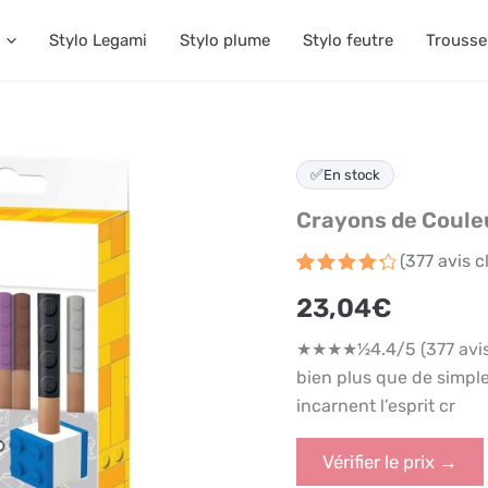
Stylo Legami
Stylo plume
Stylo feutre
Trousse
✅
En stock
Crayons de Coule
(
377
avis cl
Noté
377
4.4
23,04
€
sur 5
basé
sur
★★★★½4.4/5 (377 avis
notations
client
bien plus que de simple
incarnent l’esprit cr
Vérifier le prix →