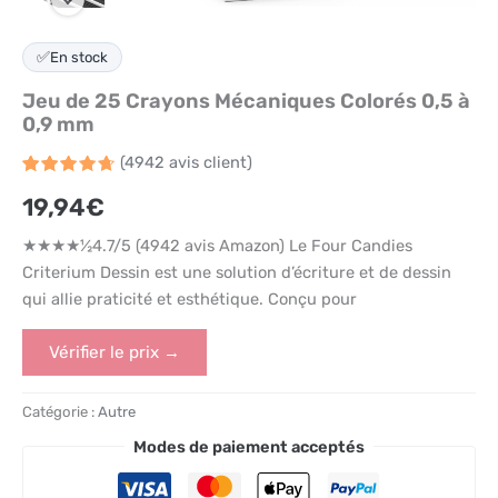
✅
En stock
Jeu de 25 Crayons Mécaniques Colorés 0,5 à
0,9 mm
(
4942
avis client)
Noté
4942
4.7
19,94
€
sur 5
basé
sur
★★★★½4.7/5 (4942 avis Amazon) Le Four Candies
notations
client
Criterium Dessin est une solution d’écriture et de dessin
qui allie praticité et esthétique. Conçu pour
Vérifier le prix →
Catégorie :
Autre
Modes de paiement acceptés