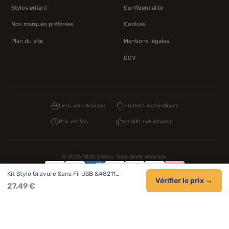
Stylos enfant
Confidentialité
Nos marques préférées
Cookies
Plan du site
Mentions légales
CGV
Liens vers Amazon
Produits authentiques
Prix vérifiés
+1 600 avis Amazon
© 2026 1000 Stylos. Tous droits réservés.
Kit Stylo Gravure Sans Fil USB &#8211…
Confidentialité
Livraison
CGV
Cookies
Vérifier le prix →
27.49 €
NOS UNIVERS PARTENAIRES
Pat Patrouille
PAW Patrol Shop
Lilo et Stitch
Zootopie
Novelmore