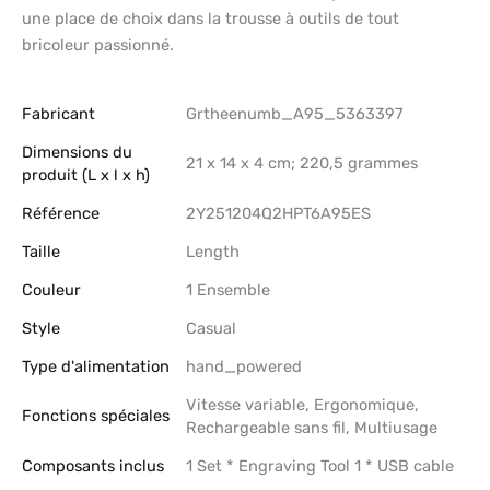
une place de choix dans la trousse à outils de tout
bricoleur passionné.
Fabricant
‎Grtheenumb_A95_5363397
Dimensions du
‎21 x 14 x 4 cm; 220,5 grammes
produit (L x l x h)
Référence
‎2Y251204Q2HPT6A95ES
Taille
‎Length
Couleur
‎1 Ensemble
Style
‎Casual
Type d'alimentation
‎hand_powered
‎Vitesse variable, Ergonomique,
Fonctions spéciales
Rechargeable sans fil, Multiusage
Composants inclus
‎1 Set * Engraving Tool 1 * USB cable