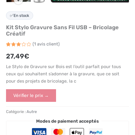
✅
En stock
Kit Stylo Gravure Sans Fil USB – Bricolage
Créatif
(
1
avis client)
Noté
1
27,49
€
3
sur
5
Le Stylo de Gravure sur Bois est l’outil parfait pour tous
basé
sur
ceux qui souhaitent s’adonner à la gravure, que ce soit
notation
client
pour des projets de bricolage, la c
Vérifier le prix →
Catégorie :
Autre
Modes de paiement acceptés