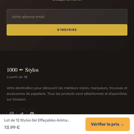
S'INSCRIRE
1000
✒
Stylos
à partir de 1€
Votre destination pour découvrir les meilleurs stylos, marqueurs, trousses et
accessoires de papeterie. Tous les produits sont sélectionnés et disponibles
sur Amazon.
Lot de 12 Stylos Gel Effaçables Anima…
Vérifier le prix →
13.99 €
STYLOS
MARQUES