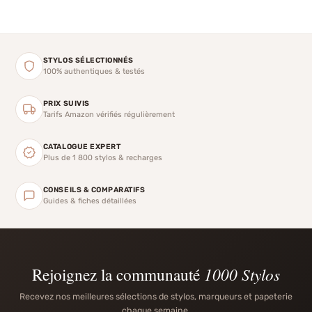
STYLOS SÉLECTIONNÉS
100% authentiques & testés
PRIX SUIVIS
Tarifs Amazon vérifiés régulièrement
CATALOGUE EXPERT
Plus de 1 800 stylos & recharges
CONSEILS & COMPARATIFS
Guides & fiches détaillées
Rejoignez la communauté
1000 Stylos
Recevez nos meilleures sélections de stylos, marqueurs et papeterie
chaque semaine.