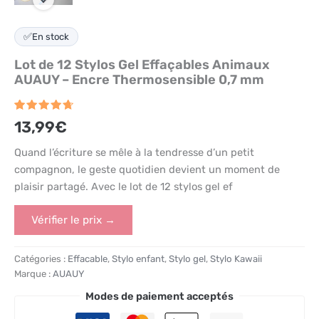
✅
En stock
Lot de 12 Stylos Gel Effaçables Animaux
AUAUY – Encre Thermosensible 0,7 mm
Noté
9
4.7
13,99
€
sur 5
basé
sur
Quand l’écriture se mêle à la tendresse d’un petit
notations
compagnon, le geste quotidien devient un moment de
client
plaisir partagé. Avec le lot de 12 stylos gel ef
Vérifier le prix →
Catégories :
Effacable
,
Stylo enfant
,
Stylo gel
,
Stylo Kawaii
Marque :
AUAUY
Modes de paiement acceptés