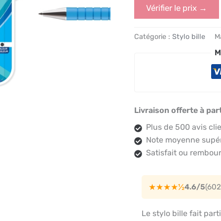
Vérifier le prix →
Catégorie :
Stylo bille
M
M
Livraison offerte à par
Plus de 500 avis cli
Note moyenne supéri
Satisfait ou rembour
★★★★½
4.6/5
(602
Le stylo bille fait par