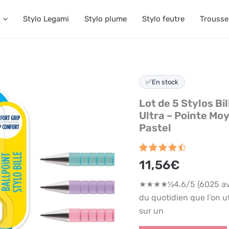
Stylo Legami
Stylo plume
Stylo feutre
Trousse
✅
En stock
Lot de 5 Stylos Bi
Ultra – Pointe Mo
Pastel
Noté
6025
4.6
11,56
€
sur 5
basé
★★★★½4.6/5 (6025 avis 
sur
notations
du quotidien que l’on ut
client
sur un