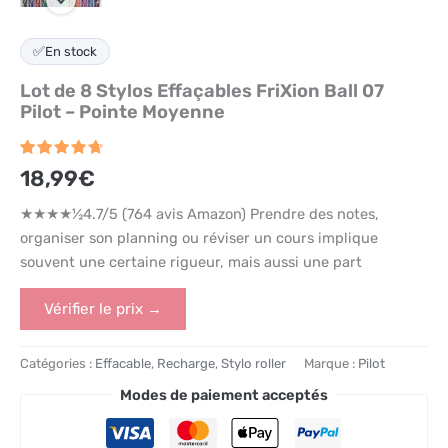
✅
En stock
Lot de 8 Stylos Effaçables FriXion Ball 07
Pilot – Pointe Moyenne
Noté
764
4.7
18,99
€
sur 5
basé
sur
★★★★½4.7/5 (764 avis Amazon) Prendre des notes,
notations
organiser son planning ou réviser un cours implique
client
souvent une certaine rigueur, mais aussi une part
Vérifier le prix →
Catégories :
Effacable
,
Recharge
,
Stylo roller
Marque :
Pilot
Modes de paiement acceptés