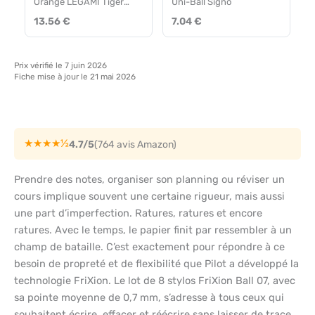
Orange LEGAMI Tiger
Uni-Ball Signo
0,7mm
13.56 €
7.04 €
Prix vérifié le 7 juin 2026
Fiche mise à jour le 21 mai 2026
★★★★½
4.7/5
(764 avis Amazon)
Prendre des notes, organiser son planning ou réviser un
cours implique souvent une certaine rigueur, mais aussi
une part d’imperfection. Ratures, ratures et encore
ratures. Avec le temps, le papier finit par ressembler à un
champ de bataille. C’est exactement pour répondre à ce
besoin de propreté et de flexibilité que Pilot a développé la
technologie FriXion. Le lot de 8 stylos FriXion Ball 07, avec
sa pointe moyenne de 0,7 mm, s’adresse à tous ceux qui
souhaitent écrire, effacer et réécrire sans laisser de trace.