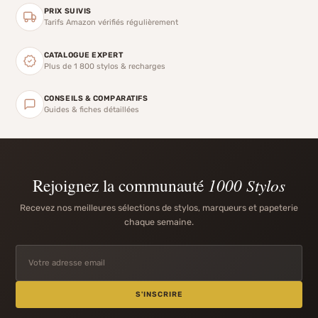
PRIX SUIVIS
Tarifs Amazon vérifiés régulièrement
CATALOGUE EXPERT
Plus de 1 800 stylos & recharges
CONSEILS & COMPARATIFS
Guides & fiches détaillées
Rejoignez la communauté
1000 Stylos
Recevez nos meilleures sélections de stylos, marqueurs et papeterie
chaque semaine.
S'INSCRIRE