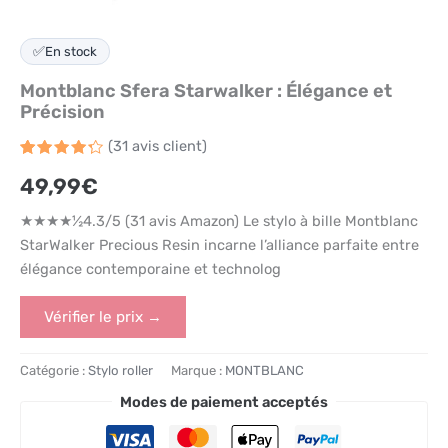
✅
En stock
Montblanc Sfera Starwalker : Élégance et
Précision
(
31
avis client)
Noté
31
49,99
€
4.3
sur
5 basé
sur
★★★★½4.3/5 (31 avis Amazon) Le stylo à bille Montblanc
notations
client
StarWalker Precious Resin incarne l’alliance parfaite entre
élégance contemporaine et technolog
Vérifier le prix →
Catégorie :
Stylo roller
Marque :
MONTBLANC
Modes de paiement acceptés