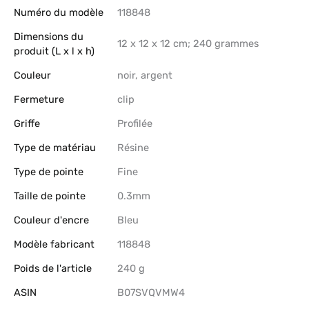
Numéro du modèle
‎118848
Dimensions du
‎12 x 12 x 12 cm; 240 grammes
produit (L x l x h)
Couleur
‎noir, argent
Fermeture
‎clip
Griffe
‎Profilée
Type de matériau
‎Résine
Type de pointe
‎Fine
Taille de pointe
‎0.3mm
Couleur d'encre
‎Bleu
Modèle fabricant
‎118848
Poids de l'article
‎240 g
ASIN
B07SVQVMW4