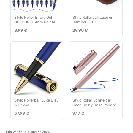
Stylo Roller Encre Gel
Stylo Rollerball Luxe en
OFFCUP 0.5mm Pointe
Bambou & Or
Extra-Fine – Lot de 10
8.99 €
29.90 €
Stylo Rollerball Luxe Bleu
Stylo Roller Schneider
& Or 24K
Ceod Shiny Rose Poudré
– Droitiers & Gauchers
37.99 €
9.17 €
Prix vérifié le 4 janvier 2026