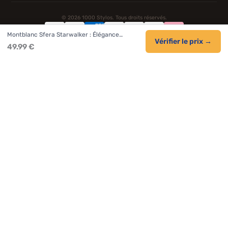
© 2026 1000 Stylos. Tous droits réservés.
Montblanc Sfera Starwalker : Élégance…
Confidentialité
CGV
Cookies
Vérifier le prix →
49.99 €
NOS UNIVERS PARTENAIRES
Pat Patrouille
PAW Patrol Shop
Lilo et Stitch
Zootopie
Novelmore
Figurine One Piece
Hot Wheels
Lego
KPop Demon Hunters
Idées cadeaux enfants
Autocadeau.fr
Acheter Chaussons
Buy Slippers
Valise
Montre
Achat France
ShoppingNet
AirTag Apple
Cartouches Imprimante
Piles & Batteries
Finance Auto Maison
FIFA FC 26
IndexAI
SEO Hotline
Brainstorm Books
Faits Divers
Up Life
100g
Tout sur Dieu
Sacha Ramsey
Century Old Cards
Black Dawn
Skincare & Makeup
Meilleurs outils IA
Citations inspirantes
Tendances de recherche
Phrases de Céline
En tant que Partenaire Amazon, je réalise un bénéfice sur les achats
remplissant les conditions applicables.