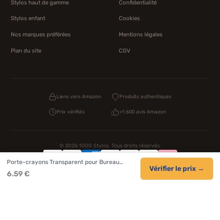
Stylos haut de gamme
Confidentialité
Stylos enfant
Cookies
Nos marques préférées
Mentions légales
Plan du site
CGV
Liens vers Amazon
Produits authentiques
Prix vérifiés
+1 600 avis Amazon
© 2026 1000 Stylos. Tous droits réservés.
Porte-crayons Transparent pour Bureau…
Confidentialité
CGV
Cookies
Vérifier le prix →
6.59 €
NOS UNIVERS PARTENAIRES
Pat Patrouille
PAW Patrol Shop
Lilo et Stitch
Zootopie
Novelmore