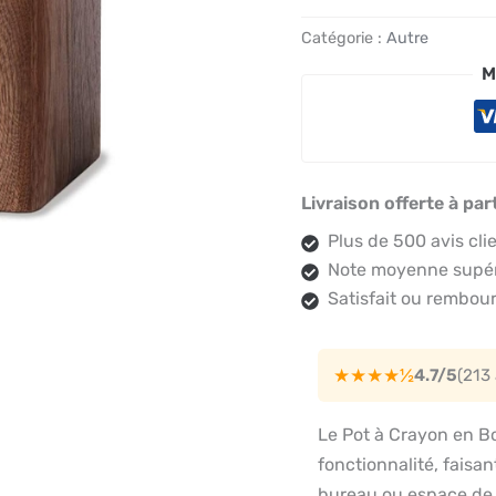
Catégorie :
Autre
M
Livraison offerte à par
Plus de 500 avis cli
Note moyenne supéri
Satisfait ou rembour
★★★★½
4.7/5
(213
Le Pot à Crayon en Bo
fonctionnalité, faisa
bureau ou espace de t