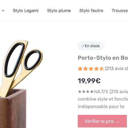
Stylo Legami
Stylo plume
Stylo feutre
Trousse
✅
En stock
Porte-Stylo en Bo
(
213
avis cl
Noté
213
4.7
19,99
€
sur 5
basé
sur
★★★★½4.7/5 (213 avis 
notations
client
combine style et fonctio
indispensable pour to
Vérifier le prix →