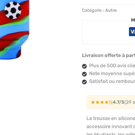
Catégorie :
Autre
M
Livraison offerte à par
Plus de 500 avis cli
Note moyenne supéri
Satisfait ou rembour
★★★★½
4.7/5
(29 
La trousse en silico
accessoire innovant q
les étudiants, les arti