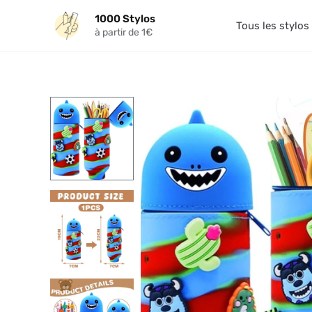
Aller
1000 Stylos
au
Tous les stylos
à partir de 1€
contenu