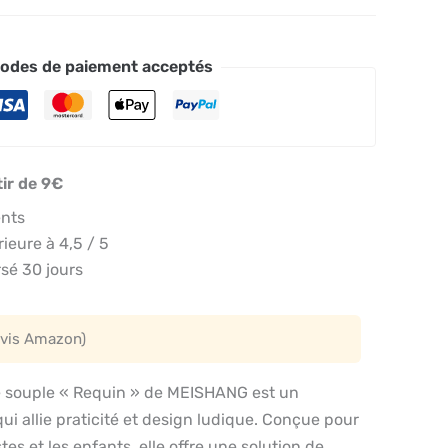
odes de paiement acceptés
tir de 9€
ents
eure à 4,5 / 5
sé 30 jours
avis Amazon)
ne souple « Requin » de MEISHANG est un
ui allie praticité et design ludique. Conçue pour
stes et les enfants, elle offre une solution de