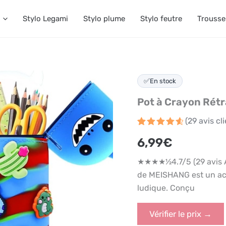
Stylo Legami
Stylo plume
Stylo feutre
Trousse
✅
En stock
Pot à Crayon Rétr
(
29
avis cli
Noté
29
4.7
6,99
€
sur 5
basé
sur
★★★★½4.7/5 (29 avis Am
notations
client
de MEISHANG est un acce
ludique. Conçu
Vérifier le prix →