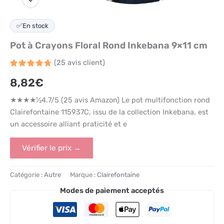
✅
En stock
Pot à Crayons Floral Rond Inkebana 9×11 cm
(
25
avis client)
Noté
25
4.7
8,82
€
sur 5
basé
sur
★★★★½4.7/5 (25 avis Amazon) Le pot multifonction rond
notations
client
Clairefontaine 115937C, issu de la collection Inkebana, est
un accessoire alliant praticité et e
Vérifier le prix →
Catégorie :
Autre
Marque :
Clairefontaine
Modes de paiement acceptés