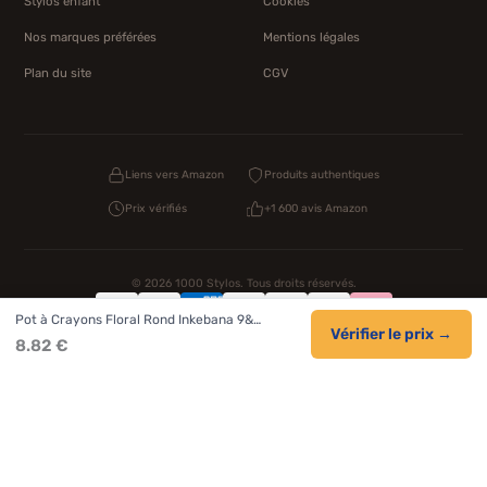
Stylos enfant
Cookies
Nos marques préférées
Mentions légales
Plan du site
CGV
Liens vers Amazon
Produits authentiques
Prix vérifiés
+1 600 avis Amazon
© 2026 1000 Stylos. Tous droits réservés.
Pot à Crayons Floral Rond Inkebana 9&…
Confidentialité
CGV
Cookies
Vérifier le prix →
8.82 €
NOS UNIVERS PARTENAIRES
Pat Patrouille
PAW Patrol Shop
Lilo et Stitch
Zootopie
Novelmore
Figurine One Piece
Hot Wheels
Lego
KPop Demon Hunters
Idées cadeaux enfants
Autocadeau.fr
Acheter Chaussons
Buy Slippers