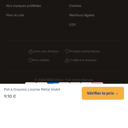
Nos marques préférées
Cookies
Plan du site
Mentions légales
CGV
Liens vers Amazon
Produits authentiques
Prix vérifiés
+1 600 avis Amazon
© 2026 1000 Stylos. Tous droits réservés.
Pot à Crayons Licorne Métal Violet
Confidentialité
Livraison
CGV
Cookies
Vérifier le prix →
9.10 €
NOS UNIVERS PARTENAIRES
Pat Patrouille
PAW Patrol Shop
Lilo et Stitch
Zootopie
Novelmore
Figurine One Piece
Hot Wheels
Lego
KPop Demon Hunters