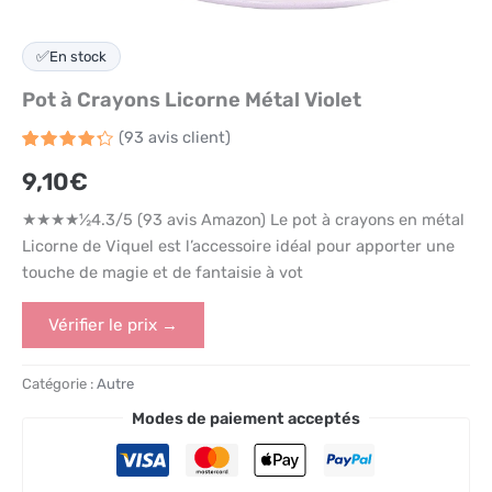
✅
En stock
Pot à Crayons Licorne Métal Violet
(
93
avis client)
Noté
93
9,10
€
4.3
sur
5 basé
sur
★★★★½4.3/5 (93 avis Amazon) Le pot à crayons en métal
notations
client
Licorne de Viquel est l’accessoire idéal pour apporter une
touche de magie et de fantaisie à vot
Vérifier le prix →
Catégorie :
Autre
Modes de paiement acceptés