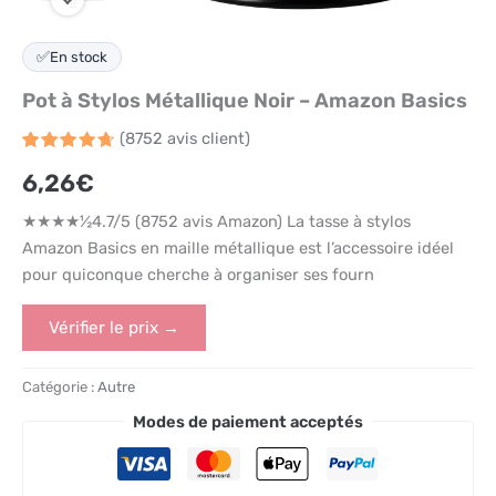
✅
En stock
Pot à Stylos Métallique Noir – Amazon Basics
(
8752
avis client)
Noté
8752
4.7
6,26
€
sur 5
basé
sur
★★★★½4.7/5 (8752 avis Amazon) La tasse à stylos
notations
client
Amazon Basics en maille métallique est l’accessoire idéel
pour quiconque cherche à organiser ses fourn
Vérifier le prix →
Catégorie :
Autre
Modes de paiement acceptés