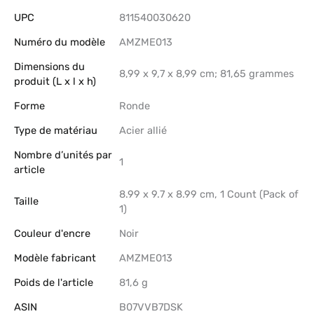
UPC
‎811540030620
Numéro du modèle
‎AMZME013
Dimensions du
‎8,99 x 9,7 x 8,99 cm; 81,65 grammes
produit (L x l x h)
Forme
‎Ronde
Type de matériau
‎Acier allié
Nombre d’unités par
‎1
article
‎8.99 x 9.7 x 8.99 cm, 1 Count (Pack of
Taille
1)
Couleur d'encre
‎Noir
Modèle fabricant
‎AMZME013
Poids de l'article
‎81,6 g
ASIN
B07VVB7DSK