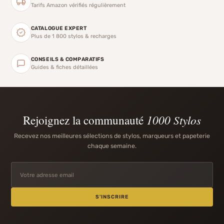
Tarifs Amazon vérifiés régulièrement
CATALOGUE EXPERT
Plus de 1 800 stylos & recharges
CONSEILS & COMPARATIFS
Guides & fiches détaillées
Rejoignez la communauté
1000 Stylos
Recevez nos meilleures sélections de stylos, marqueurs et papeterie
chaque semaine.
S'INSCRIRE