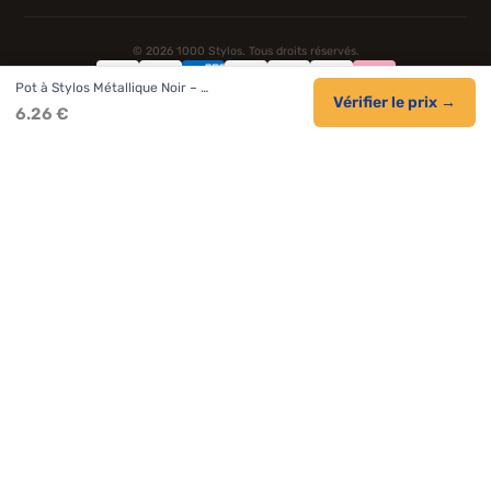
© 2026 1000 Stylos. Tous droits réservés.
Pot à Stylos Métallique Noir – …
Confidentialité
Livraison
CGV
Cookies
Vérifier le prix →
6.26 €
NOS UNIVERS PARTENAIRES
Pat Patrouille
PAW Patrol Shop
Lilo et Stitch
Zootopie
Novelmore
Figurine One Piece
Hot Wheels
Lego
KPop Demon Hunters
Idées cadeaux enfants
Autocadeau.fr
Acheter Chaussons
Buy Slippers
Valise
Montre
Achat France
ShoppingNet
AirTag Apple
Cartouches Imprimante
Piles & Batteries
Finance Auto Maison
FIFA FC 26
IndexAI
SEO Hotline
Brainstorm Books
Faits Divers
Up Life
100g
Tout sur Dieu
Sacha Ramsey
Century Old Cards
Black Dawn
Skincare & Makeup
Meilleurs outils IA
Citations inspirantes
Tendances de recherche
Phrases de Céline
En tant que Partenaire Amazon, je réalise un bénéfice sur les achats
remplissant les conditions applicables.