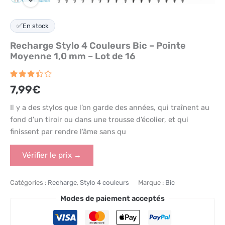
✅
En stock
Recharge Stylo 4 Couleurs Bic – Pointe
Moyenne 1,0 mm – Lot de 16
Noté
9
7,99
€
3.4
sur 5
basé
Il y a des stylos que l’on garde des années, qui traînent au
sur
fond d’un tiroir ou dans une trousse d’écolier, et qui
notations
client
finissent par rendre l’âme sans qu
Vérifier le prix →
Catégories :
Recharge
,
Stylo 4 couleurs
Marque :
Bic
Modes de paiement acceptés