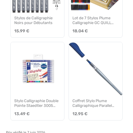
Stylos de Calligraphie
Lot de 7 Stylos Plume
Noirs pour Débutants
Calligraphie GC QUILL
avec Pointes et
15.99 €
18.04 €
Cartouches
Stylo Calligraphie Double
Coffret Stylo Plume
Pointe Staedtler 3005
Calligraphique Parallel
TB12 – Lot de 12
Pen Pilot – Plume Extra
13.49 €
12.95 €
Large 6 mm
Prix vérifié le 7 juin 2026