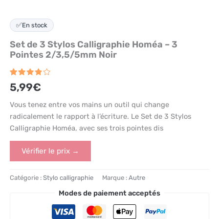
✅
En stock
Set de 3 Stylos Calligraphie Homéa – 3
Pointes 2/3,5/5mm Noir
Noté
25
5,99
€
3.8
sur 5
basé
Vous tenez entre vos mains un outil qui change
sur
radicalement le rapport à l’écriture. Le Set de 3 Stylos
notations
client
Calligraphie Homéa, avec ses trois pointes dis
Vérifier le prix →
Catégorie :
Stylo calligraphie
Marque :
Autre
Modes de paiement acceptés