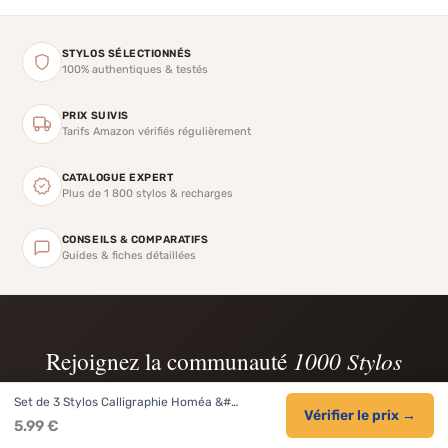
STYLOS SÉLECTIONNÉS
100% authentiques & testés
PRIX SUIVIS
Tarifs Amazon vérifiés régulièrement
CATALOGUE EXPERT
Plus de 1 800 stylos & recharges
CONSEILS & COMPARATIFS
Guides & fiches détaillées
Rejoignez la communauté
1000 Stylos
Recevez nos meilleures sélections de stylos, marqueurs et papeterie
Set de 3 Stylos Calligraphie Homéa &#…
chaque semaine.
Vérifier le prix →
5.99 €