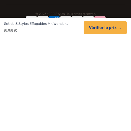
© 2026 1000 Stylos. Tous droits réservés.
Set de 3 Stylos Effaçables Mr. Wonder…
Confidentialité
Livraison
CGV
Cookies
Vérifier le prix →
5.95 €
NOS UNIVERS PARTENAIRES
Pat Patrouille
PAW Patrol Shop
Lilo et Stitch
Zootopie
Novelmore
Figurine One Piece
Hot Wheels
Lego
KPop Demon Hunters
Idées cadeaux enfants
Autocadeau.fr
Acheter Chaussons
Buy Slippers
Valise
Montre
Achat France
ShoppingNet
AirTag Apple
Cartouches Imprimante
Piles & Batteries
Finance Auto Maison
FIFA FC 26
IndexAI
SEO Hotline
Brainstorm Books
Faits Divers
Up Life
100g
Tout sur Dieu
Sacha Ramsey
Century Old Cards
Black Dawn
Skincare & Makeup
Meilleurs outils IA
Citations inspirantes
Tendances de recherche
Phrases de Céline
En tant que Partenaire Amazon, je réalise un bénéfice sur les achats
remplissant les conditions applicables.