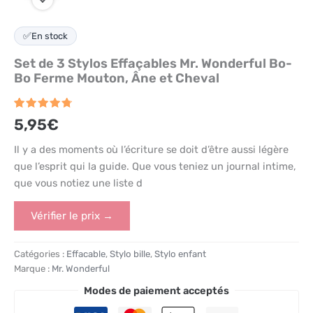
✅
En stock
Set de 3 Stylos Effaçables Mr. Wonderful Bo-
Bo Ferme Mouton, Âne et Cheval
Noté
5
4.8
5,95
€
sur 5
basé
sur
Il y a des moments où l’écriture se doit d’être aussi légère
notations
que l’esprit qui la guide. Que vous teniez un journal intime,
client
que vous notiez une liste d
Vérifier le prix →
Catégories :
Effacable
,
Stylo bille
,
Stylo enfant
Marque :
Mr. Wonderful
Modes de paiement acceptés