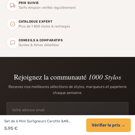
PRIX SUIVIS
Tarifs Amazon vérifiés régulièrement
CATALOGUE EXPERT
Plus de 1 800 stylos & recharges
CONSEILS & COMPARATIFS
Guides & fiches détaillées
Rejoignez la communauté
1000 Stylos
Recevez nos meilleures sélections de stylos, marqueurs et papeterie
chaque semaine.
Set de 6 Mini Surligneurs Carotte &#8…
S'INSCRIRE
Vérifier le prix →
5.95 €