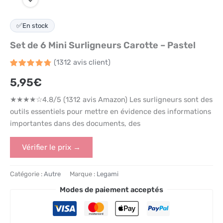
✅
En stock
Set de 6 Mini Surligneurs Carotte – Pastel
(
1312
avis client)
Noté
1312
4.8
5,95
€
sur 5
basé
sur
★★★★☆4.8/5 (1312 avis Amazon) Les surligneurs sont des
notations
client
outils essentiels pour mettre en évidence des informations
importantes dans des documents, des
Vérifier le prix →
Catégorie :
Autre
Marque :
Legami
Modes de paiement acceptés