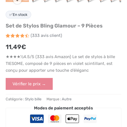
✅
En stock
Set de Stylos Bling Glamour – 9 Pièces
(
333
avis client)
Noté
333
4.5
11,49
€
sur 5
basé
sur
★★★★½4.5/5 (333 avis Amazon) Le set de stylos à bille
notations
client
TIESOME, composé de 9 pièces en violet scintillant, est
conçu pour apporter une touche d’éléganc
Vérifier le prix →
Catégorie :
Stylo bille
Marque :
Autre
Modes de paiement acceptés