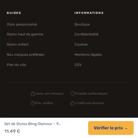
GUIDES
INFORMATIONS
Stylo personnalisé
Boutique
Stylos haut de gamme
Confidentialité
Stylos enfant
Cookies
Nos marques préférées
Mentions légales
Plan du site
CGV
Liens vers Amazon
Produits authentiques
Prix vérifiés
+1 600 avis Amazon
Set de Stylos Bling Glamour – 9…
© 2026 1000 Stylos. Tous droits réservés.
Vérifier le prix →
11.49 €
Confidentialité
CGV
Cookies