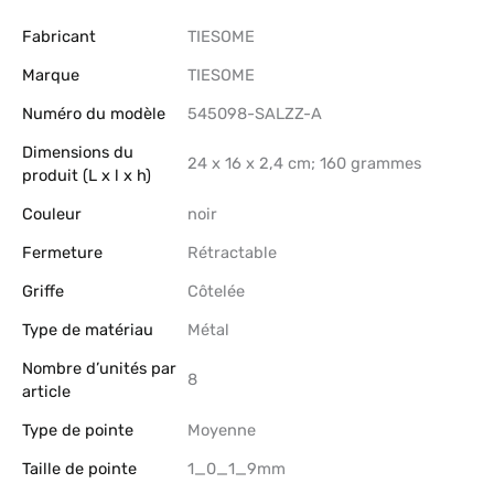
Fabricant
‎TIESOME
Marque
‎TIESOME
Numéro du modèle
‎545098-SALZZ-A
Dimensions du
‎24 x 16 x 2,4 cm; 160 grammes
produit (L x l x h)
Couleur
‎noir
Fermeture
‎Rétractable
Griffe
‎Côtelée
Type de matériau
‎Métal
Nombre d’unités par
‎8
article
Type de pointe
‎Moyenne
Taille de pointe
‎1_0_1_9mm