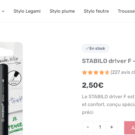
Stylo Legami
Stylo plume
Stylo feutre
Trousse
quantité
✅
En stock
de
STABILO
STABILO dr!ver F –
dr!ver
F
(
227
avis cl
-
Noté
227
4.7
Stylo
2,50
€
sur 5
feutre
basé
fin
sur
Le STABILO dr!ver F est
noir
notations
client
et confort, conçu spéc
préci
-
+
A