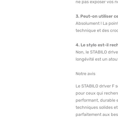
ne pas exposer vos no
3. Peut-on utiliser c
Absolument ! La point
technique et des croq
4. Le stylo est-il re
Non, le STABILO dr!ve
longévité est un atou
Notre avis
Le STABILO dr!ver F 
pour ceux qui recherc
performant, durable e
techniques solides e
parfaitement aux beso