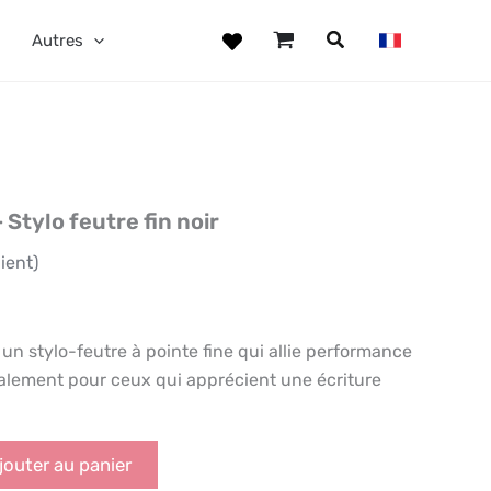
F
Autres
-
Stylo
feutre
fin
noir
 Stylo feutre fin noir
ient)
 un stylo-feutre à pointe fine qui allie performance
ialement pour ceux qui apprécient une écriture
jouter au panier