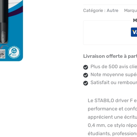
Catégorie :
Autre
Marqu
M
Livraison offerte à par
Plus de 500 avis cli
Note moyenne supéri
Satisfait ou rembour
Le STABILO dr!ver F es
performance et confo
apprécient une écritur
0,4 mm, ce stylo répo
étudiants, profession