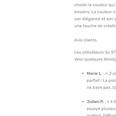
choisir la couleur qui
besoins. La couleur no
son élégance et son s
une touche de créativ
Avis clients
Les utilisateurs du ST
Voici quelques témoi
Marie L.
: « J’u
parfait ! La poi
ne bave pas. Un
Julien P.
: « Il
essayé plusieur
préféré. Diffici