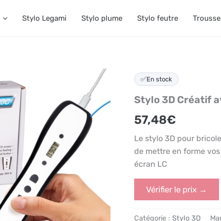
Stylo Legami
Stylo plume
Stylo feutre
Trousse
✅
En stock
Stylo 3D Créatif 
57,48
€
Le stylo 3D pour bricol
de mettre en forme vos 
écran LC
Vérifier le prix →
Catégorie :
Stylo 3D
Ma