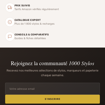
PRIX SUIVIS
Tarifs Amazon vérifiés régulièrement
CATALOGUE EXPERT
Plus de 1 800 stylos & recharges
CONSEILS & COMPARATIFS
Guides & fiches détaillées
Rejoignez la communauté
1000 Stylos
Recevez nos meilleures sélections de stylos, marqueurs et papeterie
chaque semaine.
S'INSCRIRE