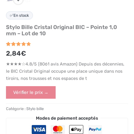
✅
En stock
Stylo Bille Cristal Original BIC – Pointe 1,0
mm – Lot de 10
Noté
8061
4.8
2,84
€
sur 5
basé
sur
★★★★☆4.8/5 (8061 avis Amazon) Depuis des décennies,
notations
le BIC Cristal Original occupe une place unique dans nos
client
tiroirs, nos trousses et nos espaces de t
Vérifier le prix →
Catégorie :
Stylo bille
Modes de paiement acceptés