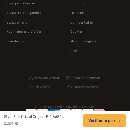
Stylo personnalisé
Boutique
Stylos haut de gamme
Livraison
Stylos enfant
Confidentialité
Nos marques préférées
Cookies
Plan du site
Mentions légales
CGV
Liens vers Amazon
Produits authentiques
Prix vérifiés
+1 600 avis Amazon
© 2026 1000 Stylos. Tous droits réservés.
Stylo Bille Cristal Original BIC &#82…
Confidentialité
Livraison
CGV
Cookies
Vérifier le prix →
2.84 €