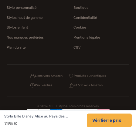
Stylo personnalisé
Boutique
Stylos haut de gamme
Confidentialité
Stylos enfant
Cookies
Nos marques préférées
Mentions légales
Plan du site
CGV
Liens vers Amazon
Produits authentiques
Prix vérifiés
+1 600 avis Amazon
© 2026 1000 Stylos. Tous droits réservés.
Stylo Bille Disney Alice au Pays des …
Confidentialité
CGV
Cookies
Vérifier le prix →
7.95 €