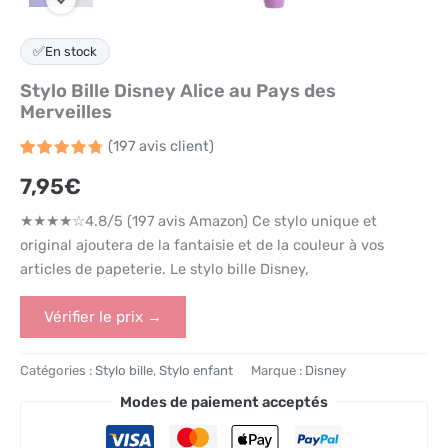
✅
En stock
Stylo Bille Disney Alice au Pays des
Merveilles
(
197
avis client)
Noté
197
4.8
7,95
€
sur 5
basé
sur
★★★★☆4.8/5 (197 avis Amazon) Ce stylo unique et
notations
client
original ajoutera de la fantaisie et de la couleur à vos
articles de papeterie. Le stylo bille Disney,
Vérifier le prix →
Catégories :
Stylo bille
,
Stylo enfant
Marque :
Disney
Modes de paiement acceptés