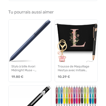
Tu pourrais aussi aimer
Stylo à bille Avori
Trousse de Maquillage
Midnight Muse –
Hestya avec Initiale
Recharge XB
Florale – Coffret Cadeau 3
19.80 €
10.29 €
Pièces