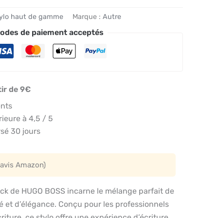
ylo haut de gamme
Marque :
Autre
odes de paiement acceptés
tir de 9€
ents
eure à 4,5 / 5
sé 30 jours
 avis Amazon)
lack de HUGO BOSS incarne le mélange parfait de
té et d’élégance. Conçu pour les professionnels
riture, ce stylo offre une expérience d’écriture