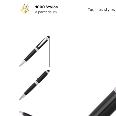
Aller
1000 Stylos
au
Tous les stylos
à partir de 1€
contenu