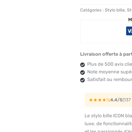
Catégories :
Stylo bille
,
St
M
Livraison offerte à par
Plus de 500 avis cli
Note moyenne supéri
Satisfait ou rembour
★★★★½
4.4/5
(137
Le stylo bille ICON b
luxe, de fonctionnali
et les passionnés d’éc