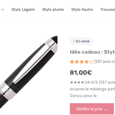
Stylo Legami
Stylo plume
Stylo feutre
Trousse
✅
En stock
Idée cadeau : Sty
(
137
avis cl
Noté
137
4.4
81,00
€
sur 5
basé
sur
★★★★½4.4/5 (137 avis 
notations
client
incarne le mélange parf
Conçu pour le
Vérifier le prix →