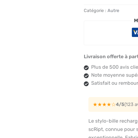
Catégorie :
Autre
M
Livraison offerte à par
Plus de 500 avis cli
Note moyenne supéri
Satisfait ou rembour
★★★★☆
4/5
(123 
Le stylo-bille recharg
scRipt, connue pour s
exceptionnelle. Fabr