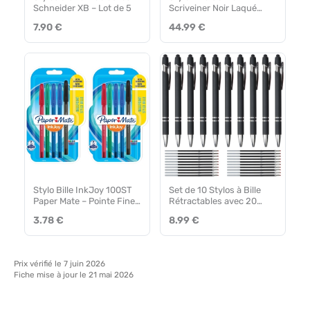
Schneider XB – Lot de 5
Scriveiner Noir Laqué
Plaqué Or
7.90 €
44.99 €
Stylo Bille InkJoy 100ST
Set de 10 Stylos à Bille
Paper Mate – Pointe Fine
Rétractables avec 20
0,7 mm Lot de 10
Recharges –
3.78 €
8.99 €
Hengxinchen
Prix vérifié le 7 juin 2026
Fiche mise à jour le 21 mai 2026