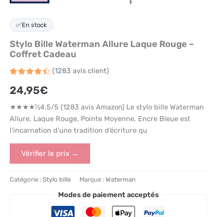
✅
En stock
Stylo Bille Waterman Allure Laque Rouge –
Coffret Cadeau
(
1283
avis client)
Noté
1283
4.5
24,95
€
sur 5
basé
sur
★★★★½4.5/5 (1283 avis Amazon) Le stylo bille Waterman
notations
client
Allure, Laque Rouge, Pointe Moyenne, Encre Bleue est
l’incarnation d’une tradition d’écriture qu
Vérifier le prix →
Catégorie :
Stylo bille
Marque :
Waterman
Modes de paiement acceptés