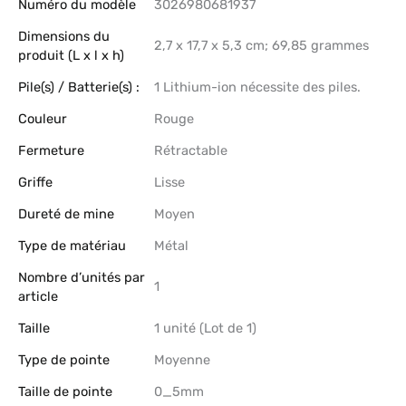
Numéro du modèle
‎3026980681937
Dimensions du
‎2,7 x 17,7 x 5,3 cm; 69,85 grammes
produit (L x l x h)
Pile(s) / Batterie(s) :
‎1 Lithium-ion nécessite des piles.
Couleur
‎Rouge
Fermeture
‎Rétractable
Griffe
‎Lisse
Dureté de mine
‎Moyen
Type de matériau
‎Métal
Nombre d’unités par
‎1
article
Taille
‎1 unité (Lot de 1)
Type de pointe
‎Moyenne
Taille de pointe
‎0_5mm