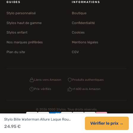
GUIDES
INFORMATIONS
Stylo personnalisé
Boutique
Stylos haut de gamme
Confidentialité
Stylos enfant
Cookies
Nos marques préférées
Mentions légales
Plan du site
CGV
Liens vers Amazon
Produits authentiques
Prix vérifiés
+1 600 avis Amazon
© 2026 1000 Stylos. Tous droits réservés.
Stylo Bille Waterman Allure Laque Rou…
Confidentialité
CGV
Cookies
Vérifier le prix →
24.95 €