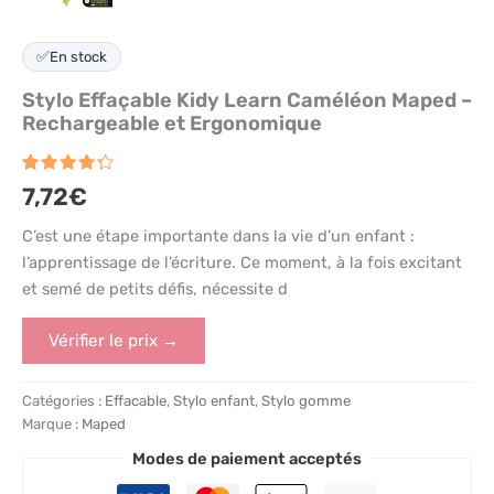
✅
En stock
Stylo Effaçable Kidy Learn Caméléon Maped –
Rechargeable et Ergonomique
Noté
8
7,72
€
4.3
sur
5 basé
sur
C’est une étape importante dans la vie d’un enfant :
notations
l’apprentissage de l’écriture. Ce moment, à la fois excitant
client
et semé de petits défis, nécessite d
Vérifier le prix →
Catégories :
Effacable
,
Stylo enfant
,
Stylo gomme
Marque :
Maped
Modes de paiement acceptés