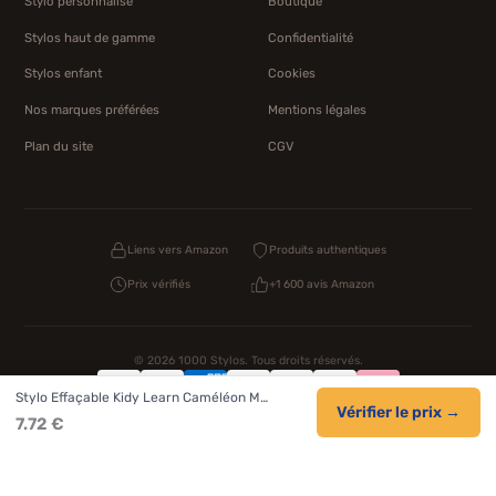
Stylo personnalisé
Boutique
Stylos haut de gamme
Confidentialité
Stylos enfant
Cookies
Nos marques préférées
Mentions légales
Plan du site
CGV
Liens vers Amazon
Produits authentiques
Prix vérifiés
+1 600 avis Amazon
© 2026 1000 Stylos. Tous droits réservés.
Stylo Effaçable Kidy Learn Caméléon M…
Confidentialité
CGV
Cookies
Vérifier le prix →
7.72 €
NOS UNIVERS PARTENAIRES