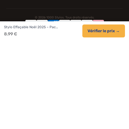
© 2026 1000 Stylos. Tous droits réservés.
Stylo Effaçable Noël 2025 – Pac…
Confidentialité
CGV
Cookies
Vérifier le prix →
8.99 €
NOS UNIVERS PARTENAIRES
Pat Patrouille
PAW Patrol Shop
Lilo et Stitch
Zootopie
Novelmore
Figurine One Piece
Hot Wheels
Lego
KPop Demon Hunters
Idées cadeaux enfants
Autocadeau.fr
Acheter Chaussons
Buy Slippers
Valise
Montre
Achat France
ShoppingNet
AirTag Apple
Cartouches Imprimante
Piles & Batteries
Finance Auto Maison
FIFA FC 26
IndexAI
SEO Hotline
Brainstorm Books
Faits Divers
Up Life
100g
Tout sur Dieu
Sacha Ramsey
Century Old Cards
Black Dawn
Skincare & Makeup
Meilleurs outils IA
Citations inspirantes
Tendances de recherche
Phrases de Céline
En tant que Partenaire Amazon, je réalise un bénéfice sur les achats
remplissant les conditions applicables.