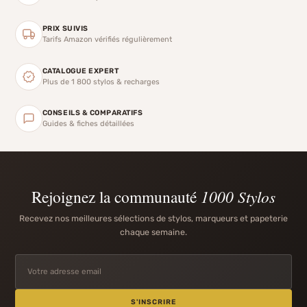
PRIX SUIVIS
Tarifs Amazon vérifiés régulièrement
CATALOGUE EXPERT
Plus de 1 800 stylos & recharges
CONSEILS & COMPARATIFS
Guides & fiches détaillées
Rejoignez la communauté
1000 Stylos
Recevez nos meilleures sélections de stylos, marqueurs et papeterie
chaque semaine.
S'INSCRIRE