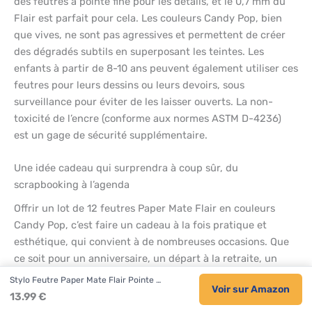
des feutres à pointe fine pour les détails, et le 0,7 mm du
Flair est parfait pour cela. Les couleurs Candy Pop, bien
que vives, ne sont pas agressives et permettent de créer
des dégradés subtils en superposant les teintes. Les
enfants à partir de 8-10 ans peuvent également utiliser ces
feutres pour leurs dessins ou leurs devoirs, sous
surveillance pour éviter de les laisser ouverts. La non-
toxicité de l’encre (conforme aux normes ASTM D-4236)
est un gage de sécurité supplémentaire.
Une idée cadeau qui surprendra à coup sûr, du
scrapbooking à l’agenda
Offrir un lot de 12 feutres Paper Mate Flair en couleurs
Candy Pop, c’est faire un cadeau à la fois pratique et
esthétique, qui convient à de nombreuses occasions. Que
ce soit pour un anniversaire, un départ à la retraite, un
Noël ou simplement pour faire plaisir à un collègue, ce set
Stylo Feutre Paper Mate Flair Pointe …
Voir sur Amazon
de feutres trouve sa place dans toutes les situations. Son
13.99 €
prix abordable (sans mention de montant) en fait un