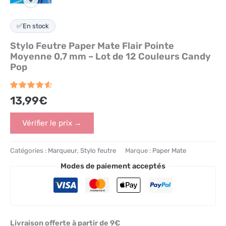
✅
En stock
Stylo Feutre Paper Mate Flair Pointe
Moyenne 0,7 mm – Lot de 12 Couleurs Candy
Pop
Noté
2965
4.6
13,99
€
sur 5
basé
sur
Vérifier le prix →
notations
client
Catégories :
Marqueur
,
Stylo feutre
Marque :
Paper Mate
Modes de paiement acceptés
Livraison offerte à partir de 9€