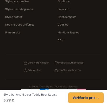
Stylo personnalisé
Boutique
Stylos haut de gamme
Livraison
Stylos enfant
Confidentialité
Nos marques préférées
Cookies
Plan du site
Mentions légales
CGV
Liens vers Amazon
Produits authentiques
Prix vérifiés
+1 600 avis Amazon
© 2026 1000 Stylos. Tous droits réservés.
Stylo Gel Anti-Stress Teddy Bear Lega…
Confidentialité
Livraison
CGV
Cookies
Vérifier le prix →
3.99 €