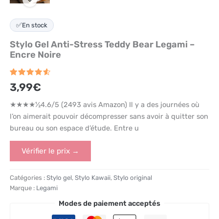
✅
En stock
Stylo Gel Anti-Stress Teddy Bear Legami –
Encre Noire
Noté
2493
4.6
3,99
€
sur 5
basé
sur
★★★★½4.6/5 (2493 avis Amazon) Il y a des journées où
notations
l’on aimerait pouvoir décompresser sans avoir à quitter son
client
bureau ou son espace d’étude. Entre u
Vérifier le prix →
Catégories :
Stylo gel
,
Stylo Kawaii
,
Stylo original
Marque :
Legami
Modes de paiement acceptés