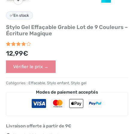
✅
En stock
Stylo Gel Effaçable Grabie Lot de 9 Couleurs –
Écriture Magique
Noté
2534
12,99
€
4.2
sur
5 basé
sur
Vérifier le prix →
notations
client
Catégories :
Effacable
,
Stylo enfant
,
Stylo gel
Modes de paiement acceptés
Livraison offerte à partir de 9€