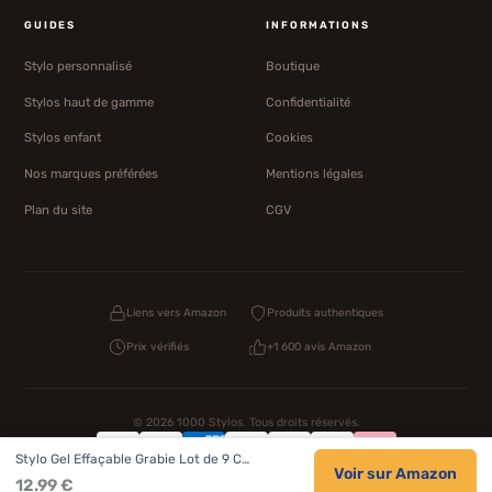
GUIDES
INFORMATIONS
Stylo personnalisé
Boutique
Stylos haut de gamme
Confidentialité
Stylos enfant
Cookies
Nos marques préférées
Mentions légales
Plan du site
CGV
Liens vers Amazon
Produits authentiques
Prix vérifiés
+1 600 avis Amazon
© 2026 1000 Stylos. Tous droits réservés.
Stylo Gel Effaçable Grabie Lot de 9 C…
Confidentialité
CGV
Cookies
Voir sur Amazon
12.99 €