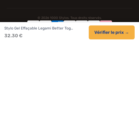
© 2026 1000 Stylos. Tous droits réservés.
Stylo Gel Effaçable Legami Better Tog…
Confidentialité
CGV
Cookies
Vérifier le prix →
32.30 €
NOS UNIVERS PARTENAIRES
Pat Patrouille
PAW Patrol Shop
Lilo et Stitch
Zootopie
Novelmore
Figurine One Piece
Hot Wheels
Lego
KPop Demon Hunters
Idées cadeaux enfants
Autocadeau.fr
Acheter Chaussons
Buy Slippers
Valise
Montre
Achat France
ShoppingNet
AirTag Apple
Cartouches Imprimante
Piles & Batteries
Finance Auto Maison
FIFA FC 26
IndexAI
SEO Hotline
Brainstorm Books
Faits Divers
Up Life
100g
Tout sur Dieu
Sacha Ramsey
Century Old Cards
Black Dawn
Skincare & Makeup
Meilleurs outils IA
Citations inspirantes
Tendances de recherche
Phrases de Céline
En tant que Partenaire Amazon, je réalise un bénéfice sur les achats
remplissant les conditions applicables.