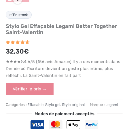
✅
En stock
Stylo Gel Effaçable Legami Better Together
Saint-Valentin
Noté
156
4.6
32,30
€
sur 5
basé
sur
★★★★½4.6/5 (156 avis Amazon) Il y a des moments dans
notations
l’année où l’écriture devient un geste plus intime, plus
client
réfléchi. La Saint-Valentin en fait part
Vérifier le prix →
Catégories :
Effacable
,
Stylo gel
,
Stylo original
Marque :
Legami
Modes de paiement acceptés