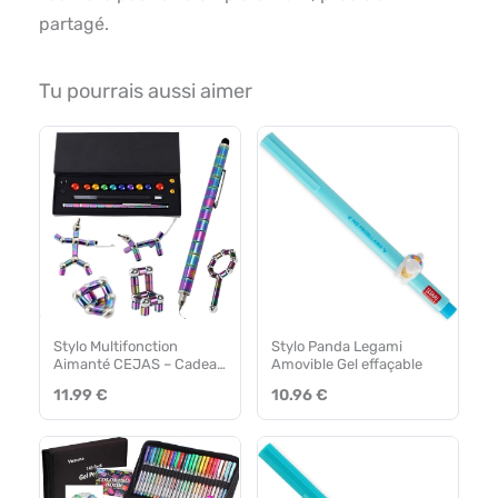
partagé.
Tu pourrais aussi aimer
Stylo Multifonction
Stylo Panda Legami
Aimanté CEJAS – Cadeau
Amovible Gel effaçable
Enfant
11.99 €
10.96 €