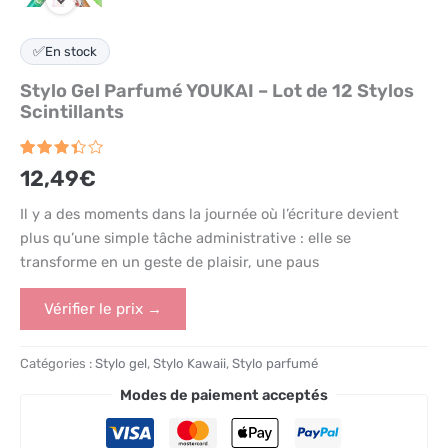
✅
En stock
Stylo Gel Parfumé YOUKAI – Lot de 12 Stylos
Scintillants
Noté
12
12,49
€
3.4
sur 5
basé
Il y a des moments dans la journée où l’écriture devient
sur
plus qu’une simple tâche administrative : elle se
notations
client
transforme en un geste de plaisir, une paus
Vérifier le prix →
Catégories :
Stylo gel
,
Stylo Kawaii
,
Stylo parfumé
Modes de paiement acceptés