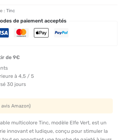
e :
Tinc
odes de paiement acceptés
tir de 9€
ents
eure à 4,5 / 5
sé 30 jours
 avis Amazon)
ctable multicolore Tinc, modèle Elfe Vert, est un
ie innovant et ludique, conçu pour stimuler la
s tout en apportant une touche de gaieté à leurs