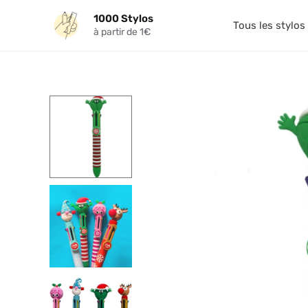
Aller
1000 Stylos
au
Tous les stylos
à partir de 1€
contenu