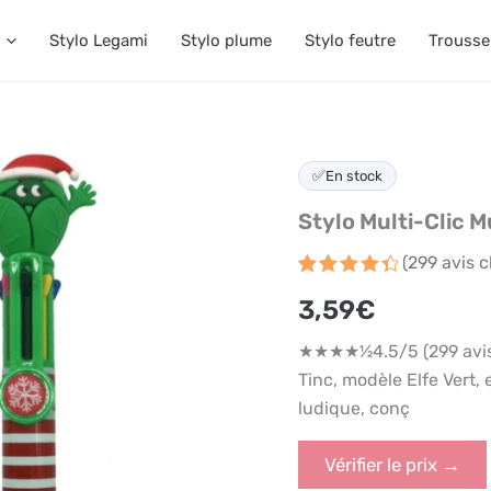
Stylo Legami
Stylo plume
Stylo feutre
Trousse
✅
En stock
Stylo Multi-Clic M
(
299
avis c
Noté
299
4.5
3,59
€
sur 5
basé
sur
★★★★½4.5/5 (299 avis A
notations
client
Tinc, modèle Elfe Vert,
ludique, conç
Vérifier le prix →