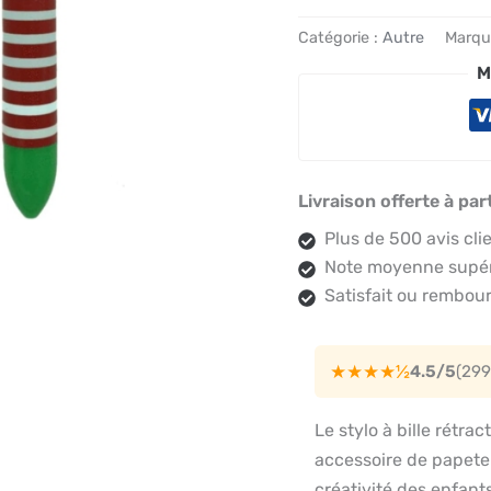
Catégorie :
Autre
Marqu
M
Livraison offerte à par
Plus de 500 avis cli
Note moyenne supéri
Satisfait ou rembour
★★★★½
4.5/5
(299
Le stylo à bille rétra
accessoire de papeter
créativité des enfant