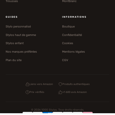
Trousses
Montblanc
GUIDES
INFORMATIONS
Stylo personnalisé
Boutique
Stylos haut de gamme
Confidentialité
Stylos enfant
Cookies
Nos marques préférées
Mentions légales
Plan du site
CGV
Liens vers Amazon
Produits authentiques
Prix vérifiés
+1 600 avis Amazon
© 2026 1000 Stylos. Tous droits réservés.