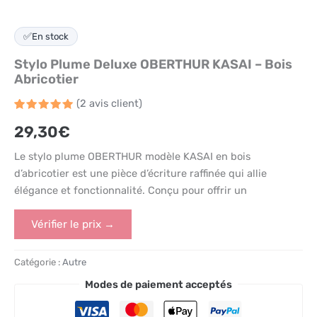
✅
En stock
Stylo Plume Deluxe OBERTHUR KASAI – Bois
Abricotier
(
2
avis client)
Noté
2
5
29,30
€
sur 5
basé
sur
Le stylo plume OBERTHUR modèle KASAI en bois
notations
client
d’abricotier est une pièce d’écriture raffinée qui allie
élégance et fonctionnalité. Conçu pour offrir un
Vérifier le prix →
Catégorie :
Autre
Modes de paiement acceptés