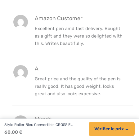
Amazon Customer
Excellent pen amd fast delivery. Bought
as a gift and they were so delighted with
this. Writes beautifully.
A
Great price and the quality of the pen is
really good. It has good weight, looks
great and also looks expensive.
Wanda
Stylo Roller Bleu Convertible CROSS E…
I love using a rollerball pen. Bought two.
Vérifier le prix →
60.00 €
Shame is that the ink runs out quite