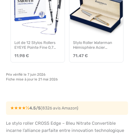
Lot de 12 Stylos Rollers
Stylo Roller Waterman
EYEYE Pointe Fine 0,7
Hémisphère Acier
mm – Encre Liquide
Inoxydable Or Fin 23K –
11.98 €
71.47 €
Séchage Rapide
Coffret Cadeau
Prix vérifié le 7 juin 2026
Fiche mise à jour le 21 mai 2026
★★★★½
4.5/5
(8326 avis Amazon)
Le stylo roller CROSS Edge – Bleu Nitrate Convertible
incarne l’alliance parfaite entre innovation technologique