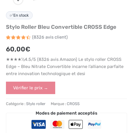
✅
En stock
Stylo Roller Bleu Convertible CROSS Edge
(
8326
avis client)
Noté
8326
4.5
60,00
€
sur 5
basé
sur
★★★★½4.5/5 (8326 avis Amazon) Le stylo roller CROSS
notations
client
Edge – Bleu Nitrate Convertible incarne l’alliance parfaite
entre innovation technologique et desi
Vérifier le prix →
Catégorie :
Stylo roller
Marque :
CROSS
Modes de paiement acceptés