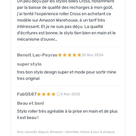
Un peu déçu par les stylos billes Cross, notamment
par la baisse de qualité des recharges à mon goût,
j'ai tenté l'expérience roller Cross en achetant ce
modèle sur Amazon Warehouse, à un tarif très
intéressant. Et je ne suis pas déçu. La qualité
d'écritures est bonne, le stylo tien bien en main et le
mécanisme d'ouver…
Benoit Lac-Peyras
25 Nov 2024
super stylo
tres bon stylo design super et mode pour sortir mine
tres original
FabGS87
5 Mar 2025
Beau et bon!
Stylo roller très agréable à la prise en main et de plus
il est beau !
Avis sourcés depuis Amazon · données mises à jour à chaque