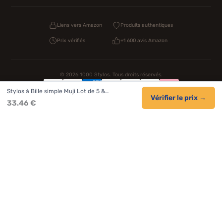
Liens vers Amazon
Produits authentiques
Prix vérifiés
+1 600 avis Amazon
© 2026 1000 Stylos. Tous droits réservés.
Stylos à Bille simple Muji Lot de 5 &…
Confidentialité
CGV
Cookies
Vérifier le prix →
33.46 €
NOS UNIVERS PARTENAIRES
Pat Patrouille
PAW Patrol Shop
Lilo et Stitch
Zootopie
Novelmore
Figurine One Piece
Hot Wheels
Lego
KPop Demon Hunters
Idées cadeaux enfants
Autocadeau.fr
Acheter Chaussons
Buy Slippers
Valise
Montre
Achat France
ShoppingNet
AirTag Apple
Cartouches Imprimante
Piles & Batteries
Finance Auto Maison
FIFA FC 26
IndexAI
SEO Hotline
Brainstorm Books
Faits Divers
Up Life
100g
Tout sur Dieu
Sacha Ramsey
Century Old Cards
Black Dawn
Skincare & Makeup
Meilleurs outils IA
Citations inspirantes