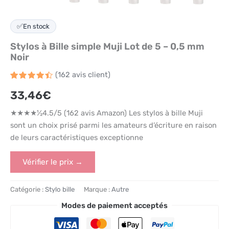
✅
En stock
Stylos à Bille simple Muji Lot de 5 – 0,5 mm
Noir
(
162
avis client)
Noté
162
4.5
33,46
€
sur 5
basé
sur
★★★★½4.5/5 (162 avis Amazon) Les stylos à bille Muji
notations
client
sont un choix prisé parmi les amateurs d’écriture en raison
de leurs caractéristiques exceptionne
Vérifier le prix →
Catégorie :
Stylo bille
Marque :
Autre
Modes de paiement acceptés