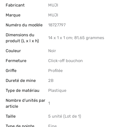
Fabricant
‎MUJI
Marque
‎MUJI
Numéro du modèle
‎18727797
Dimensions du
‎14 x 1 x 1 cm; 81,65 grammes
produit (L x l x h)
Couleur
‎Noir
Fermeture
‎Click-off bouchon
Griffe
‎Profilée
Dureté de mine
‎2B
Type de matériau
‎Plastique
Nombre d’unités par
‎1
article
Taille
‎5 unité (Lot de 1)
Type de pointe
‎Fine