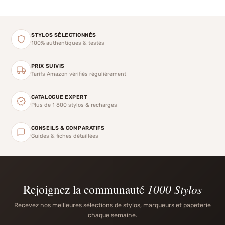
STYLOS SÉLECTIONNÉS
100% authentiques & testés
PRIX SUIVIS
Tarifs Amazon vérifiés régulièrement
CATALOGUE EXPERT
Plus de 1 800 stylos & recharges
CONSEILS & COMPARATIFS
Guides & fiches détaillées
Rejoignez la communauté
1000 Stylos
Recevez nos meilleures sélections de stylos, marqueurs et papeterie
chaque semaine.