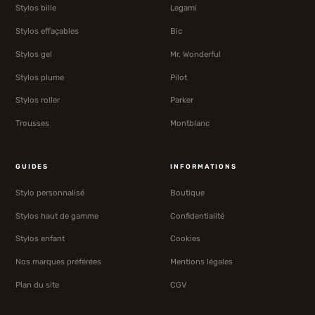
Stylos bille
Legami
Stylos effaçables
Bic
Stylos gel
Mr. Wonderful
Stylos plume
Pilot
Stylos roller
Parker
Trousses
Montblanc
GUIDES
INFORMATIONS
Stylo personnalisé
Boutique
Stylos haut de gamme
Confidentialité
Stylos enfant
Cookies
Nos marques préférées
Mentions légales
Plan du site
CGV