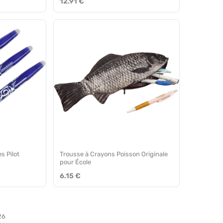
12.91 €
s Pilot
Trousse à Crayons Poisson Originale
pour École
6.15 €
26