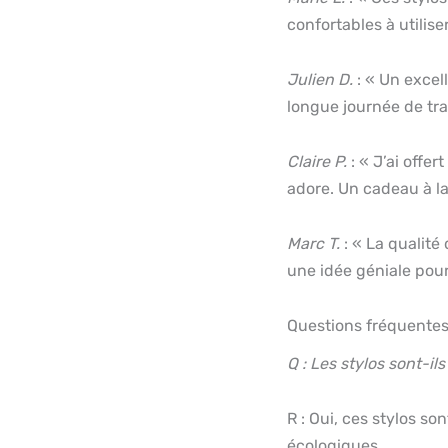
confortables à utilis
Julien D.
: « Un exce
longue journée de trav
Claire P.
: « J’ai offer
adore. Un cadeau à la 
Marc T.
: « La qualité 
une idée géniale pour
Questions fréquente
Q : Les stylos sont-il
R : Oui, ces stylos s
écologiques.