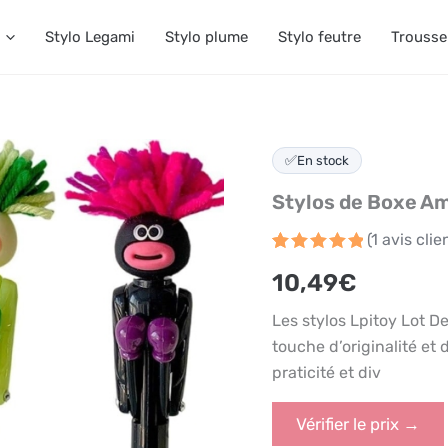
Stylo Legami
Stylo plume
Stylo feutre
Trousse
✅
En stock
Stylos de Boxe Am
(
1
avis clie
Noté
1
5
10,49
€
sur 5
basé
sur
Les stylos Lpitoy Lot 
notation
client
touche d’originalité et 
praticité et div
Vérifier le prix →