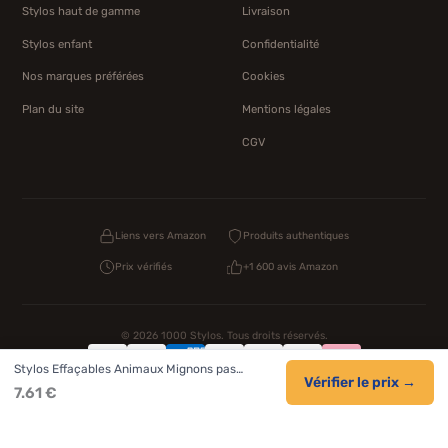
Stylos haut de gamme
Livraison
Stylos enfant
Confidentialité
Nos marques préférées
Cookies
Plan du site
Mentions légales
CGV
Liens vers Amazon
Produits authentiques
Prix vérifiés
+1 600 avis Amazon
© 2026 1000 Stylos. Tous droits réservés.
Stylos Effaçables Animaux Mignons pas…
Confidentialité
Livraison
CGV
Cookies
Vérifier le prix →
7.61 €
NOS UNIVERS PARTENAIRES