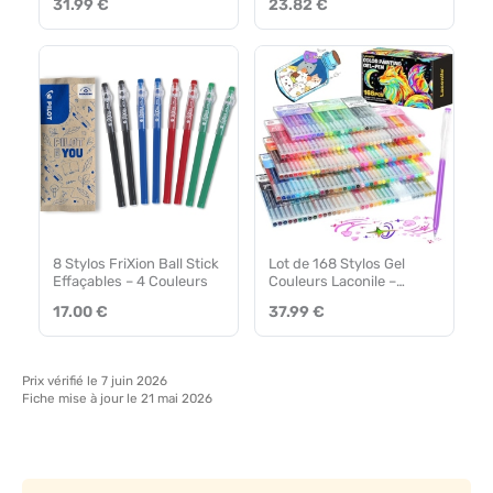
31.99 €
23.82 €
8 Stylos FriXion Ball Stick
Lot de 168 Stylos Gel
Effaçables – 4 Couleurs
Couleurs Laconile –
Paillette, Pastel,
17.00 €
37.99 €
Métallique et Néon
Prix vérifié le 7 juin 2026
Fiche mise à jour le 21 mai 2026