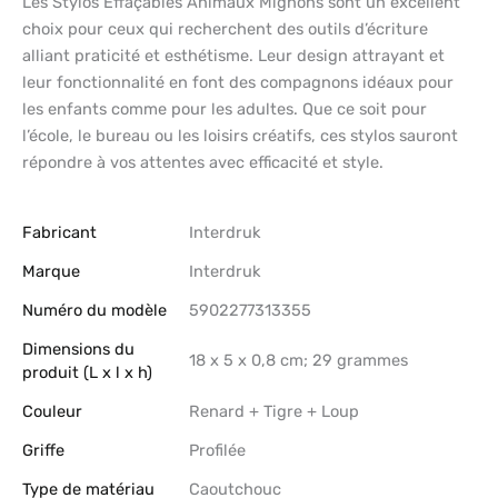
Les Stylos Effaçables Animaux Mignons sont un excellent
choix pour ceux qui recherchent des outils d’écriture
alliant praticité et esthétisme. Leur design attrayant et
leur fonctionnalité en font des compagnons idéaux pour
les enfants comme pour les adultes. Que ce soit pour
l’école, le bureau ou les loisirs créatifs, ces stylos sauront
répondre à vos attentes avec efficacité et style.
Fabricant
‎Interdruk
Marque
‎Interdruk
Numéro du modèle
‎5902277313355
Dimensions du
‎18 x 5 x 0,8 cm; 29 grammes
produit (L x l x h)
Couleur
‎Renard + Tigre + Loup
Griffe
‎Profilée
Type de matériau
‎Caoutchouc